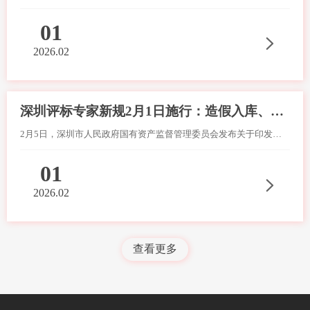
01
2026.02
深圳评标专家新规2月1日施行：造假入库、泄密串标一律清退
2月5日，深圳市人民政府国有资产监督管理委员会发布关于印发《深圳市国有企业（集体企业）公共资源交易评标评审专家管理实施办法》的通知，明确评审专家分普通、资深两类，普通专家需满足8年从业、高级职称等条件（年龄不超65岁），资深专家年龄上限70岁。
01
2026.02
查看更多